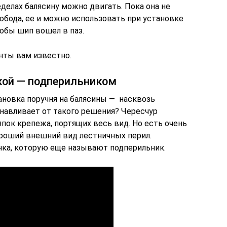
еделах балясину можно двигать. Пока она не
обода, ее и можно использовать при установке
тобы шип вошел в паз.
нты вам известно.
кой — подперильником
тановка поручня на балясины — насквозь
анавливает от такого решения? Чересчур
пок крепежа, портящих весь вид. Но есть очень
роший внешний вид лестничных перил.
нка, которую еще называют подперильник.