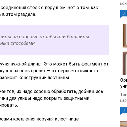
кон
соединения стоек с поручнем. Вот о том, как
0
 в этом разделе.
ницы на опорные столбы или балясины
кими способами
учня нужной длины. Это может быть фрагмент от
 кусок на весь пролет — от верхнего/нижнего
 зависит конструкции лестницы.
Ор
уч
ментов, их надо хорошо обработать, добившись
Топ
учни для улицы надо покрыть защитными
кар
ировать.
0
сами крепления поручня к лестнице.