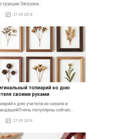
струкции Загрузка...
27.09.2018
игинальный топиарий ко дню
ителя своими руками
иарий к дню учителя из сизаля и
андашейОчень популярны сейчас...
27.09.2018