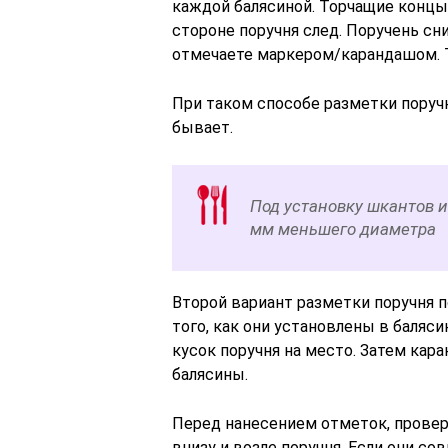
каждой балясиной. Торчащие концы
стороне поручня след. Поручень с
отмечаете маркером/карандашом. 
При таком способе разметки поручн
бывает.
Под установку шкантов и
мм меньшего диаметра
Второй вариант разметки поручня 
того, как они установлены в баля
кусок поручня на место. Затем кар
балясины.
Перед нанесением отметок, прове
внизу и возле поручня. Если они со