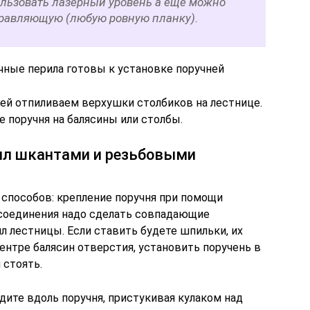
льзовать лазерный уровень а еще можно
равляющую (любую ровную планку).
чные перила готовы к установке поручней
ней отпиливаем верхушки столбиков на лестнице.
 поручня на балясины или столбы.
рил шкантами и резьбовыми
способов: крепление поручня при помощи
 соединения надо сделать совпадающие
ил лестницы. Если ставить будете шпильки, их
ентре балясин отверстия, установить поручень в
 стоять.
йдите вдоль поручня, пристукивая кулаком над