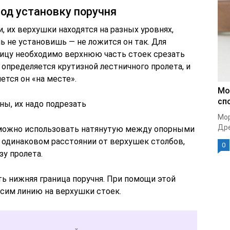
од установку поручня
, их верхушки находятся на разных уровнях,
ь не установишь — не ложится он так. Для
ницу необходимо верхнюю часть стоек срезать
 определяется крутизной лестничного пролета, и
ется он «на месте».
Мо
сп
ны, их надо подрезать
Мор
Дре
 можно использовать натянутую между опорными
а одинаковом расстоянии от верхушек столбов,
0
у пролета.
ить нижняя граница поручня. При помощи этой
сим линию на верхушки стоек.