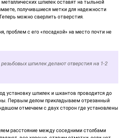
 металлических шпилек оставят на тыльной
нимаете, получившиеся метки для надежности
Теперь можно сверлить отверстия.
я, проблем с его «посадкой» на место почти не
 резьбовых шпилек делают отверстия на 1-2
под установку шпилек и шкантов проводится до
сины. Первым делом прикладываем отрезанный
андашом отмечаем с двух сторон где установлены
ряем расстояние между соседними столбами
впадают, все хорошо, ставим отметки, если нет,