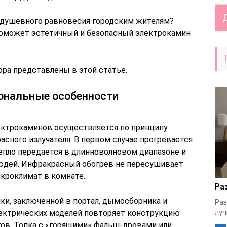
 душевного равновесия городским жителям?
оможет эстетичный и безопасный электрокамин
ора представлены в этой статье.
ональные особенности
ктрокаминов осуществляется по принципу
асного излучателя. В первом случае прогревается
епло передается в длинноволновом диапазоне и
юдей. Инфракрасный обогрев не пересушивает
икроклимат в комнате.
Ра
ки, заключенной в портал, дымосборника и
Раз
ектрических моделей повторяет конструкцию
луч
ов. Топка с «горящими» фальш-дровами или