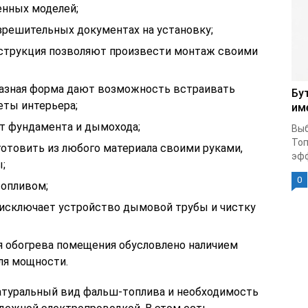
енных моделей;
зрешительных документах на установку;
нструкция позволяют произвести монтаж своими
разная форма дают возможность встраивать
Бу
еты интерьера;
им
т фундамента и дымохода;
Выб
Топ
отовить из любого материала своими руками,
эфф
;
0
топливом;
 исключает устройство дымовой трубы и чистку
 обогрева помещения обусловлено наличием
ля мощности.
атуральный вид фальш-топлива и необходимость