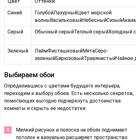
Цвет
Оттенки
Синий
ГолубойЛазурныйЦвет морской
волныВасильковыйНебесныйСизыйАквама
Серый
Обычный серыйТеплый серыйХолодный с
Зеленый
ЛаймФисташковыйМятаСеро-
зеленыйБирюзовыйТравянистыйЧайное д
Выбираем обои
Определившись с цветами будущего интерьера,
переходим к выбору обоев. Есть несколько секретов,
помогающих выгодно подчеркнуть достоинства
комнаты и скрыть ее недостатки:
Мелкий рисунок и полоска на обоях поднимает
потолок и визуально расширяет пространство