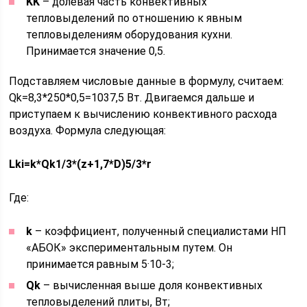
KK
– долевая часть конвективных
тепловыделений по отношению к явным
тепловыделениям оборудования кухни.
Принимается значение 0,5.
Подставляем числовые данные в формулу, считаем:
Qk=8,3*250*0,5=1037,5 Вт. Двигаемся дальше и
приступаем к вычислению конвективного расхода
воздуха. Формула следующая:
Lki=k*Qk1/3*(z+1,7*D)5/3*r
Где:
k
– коэффициент, полученный специалистами НП
«АБОК» экспериментальным путем. Он
принимается равным 5·10-3;
Qk
– вычисленная выше доля конвективных
тепловыделений плиты, Вт;